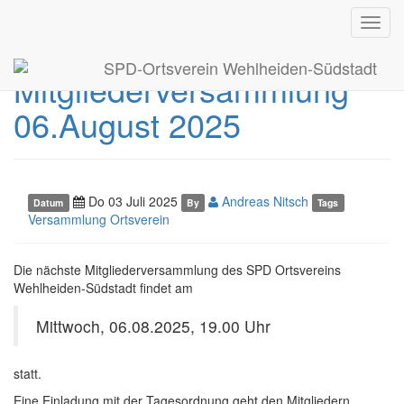
Toggl
Terminankündigung
navig
SPD-Ortsverein Wehlheiden-Südstadt
Mitgliederversammlung
06.August 2025
Do 03 Juli 2025
Andreas Nitsch
Datum
By
Tags
Versammlung Ortsverein
Die nächste Mitgliederversammlung des SPD Ortsvereins
Wehlheiden-Südstadt findet am
Mittwoch, 06.08.2025, 19.00 Uhr
statt.
Eine Einladung mit der Tagesordnung geht den Mitgliedern