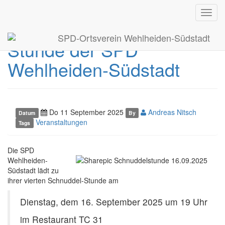
Toggl
Einladung zur Schnuddel-
navig
SPD-Ortsverein Wehlheiden-Südstadt
Stunde der SPD
Wehlheiden-Südstadt
Do 11 September 2025
Andreas Nitsch
Datum
By
Veranstaltungen
Tags
Die SPD
Wehlheiden-
Südstadt lädt zu
ihrer vierten Schnuddel-Stunde am
Dienstag, dem 16. September 2025 um 19 Uhr
im Restaurant TC 31