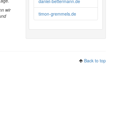
Lage.
daniel-bettermann.de
n wir
timon-gremmels.de
 und
Back to top