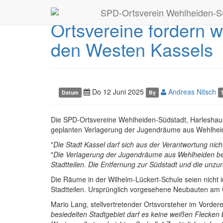
SPD-Ortsverein Wehlheiden-S
Ortsvereine fordern 
den Westen Kassels
Do 12 Juni 2025
Andreas Nitsch
Datum
By
Die SPD-Ortsvereine Wehlheiden-Südstadt, Harleshaus
geplanten Verlagerung der Jugendräume aus Wehlheid
"
Die Stadt Kassel darf sich aus der Verantwortung nic
"
Die Verlagerung der Jugendräume aus Wehlheiden be
Stadtteilen. Die Entfernung zur Südstadt und die unz
Die Räume in der Wilhelm-Lückert-Schule seien nicht id
Stadtteilen. Ursprünglich vorgesehene Neubauten am G
Mario Lang, stellvertretender Ortsvorsteher im Vorder
besiedelten Stadtgebiet darf es keine weißen Flecken 