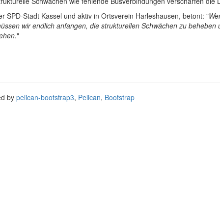
astrukturelle Schwächen wie fehlende Busverbindungen verschärfen die 
er SPD-Stadt Kassel und aktiv in Ortsverein Harleshausen, betont: "
Wen
müssen wir endlich anfangen, die strukturellen Schwächen zu beheben
gehen.
"
ed by
pelican-bootstrap3
,
Pelican
,
Bootstrap