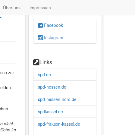
Über uns
Impressum
Social
r
Facebook
Instagram
Links
isch zur
spd.de
spd-hessen.de
heiden.
spd-hessen-nord.de
ichen
spdkassel.de
o dicht
spd-fraktion-kassel.de
dliche im