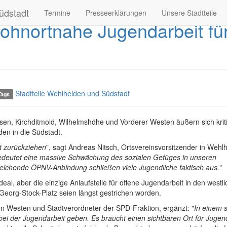
üdstadt
Termine
Presseerklärungen
Unsere Stadtteile
wohnortnahe Jugendarbeit fü
Stadtteile Wehlheiden und Südstadt
Tags
en, Kirchditmold, Wilhelmshöhe und Vorderer Westen äußern sich krit
en in die Südstadt.
ht zurückziehen
", sagt Andreas Nitsch, Ortsvereinsvorsitzender in Wehl
deutet eine massive Schwächung des sozialen Gefüges in unseren
ureichende ÖPNV-Anbindung schließen viele Jugendliche faktisch aus.
"
eal, aber die einzige Anlaufstelle für offene Jugendarbeit in den westl
eorg-Stock-Platz seien längst gestrichen worden.
en Westen und Stadtverordneter der SPD-Fraktion, ergänzt: "
In einem s
bei der Jugendarbeit geben. Es braucht einen sichtbaren Ort für Jugen