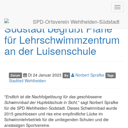
Toggl
SPD Wehlheiden-
navig
SPD-Ortsverein Wehlheiden-Südstadt
Südstadt begrüßt Pläne
für Lehrschwimmzentrum
an der Luisenschule
Di 24 Januar 2023
Norbert Sprafke
Datum
By
Tags
Stadtteil Wehlheiden
"
Endlich ist die Nachfolgelösung für das geschlossene
Schwimmbad der Hupfeldschule in Sicht,
" sagt Norbert Sprafke
für die SPD Wehlheiden-Südstadt. Dieses Schwimmbad wurde
2015 geschlossen und riss eine empfindliche Lücke im
Schwimmlehrbetrieb für die umliegenden Schulen und die
ansässigen Sportvereine.