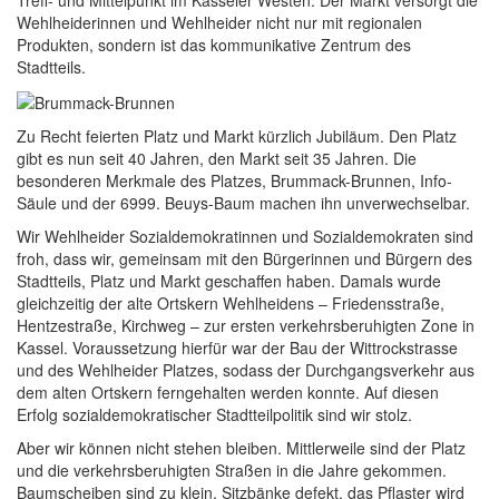
Treff- und Mittelpunkt im Kasseler Westen. Der Markt versorgt die
Wehlheiderinnen und Wehlheider nicht nur mit regionalen
Produkten, sondern ist das kommunikative Zentrum des
Stadtteils.
Zu Recht feierten Platz und Markt kürzlich Jubiläum. Den Platz
gibt es nun seit 40 Jahren, den Markt seit 35 Jahren. Die
besonderen Merkmale des Platzes, Brummack-Brunnen, Info-
Säule und der 6999. Beuys-Baum machen ihn unverwechselbar.
Wir Wehlheider Sozialdemokratinnen und Sozialdemokraten sind
froh, dass wir, gemeinsam mit den Bürgerinnen und Bürgern des
Stadtteils, Platz und Markt geschaffen haben. Damals wurde
gleichzeitig der alte Ortskern Wehlheidens – Friedensstraße,
Hentzestraße, Kirchweg – zur ersten verkehrsberuhigten Zone in
Kassel. Voraussetzung hierfür war der Bau der Wittrockstrasse
und des Wehlheider Platzes, sodass der Durchgangsverkehr aus
dem alten Ortskern ferngehalten werden konnte. Auf diesen
Erfolg sozialdemokratischer Stadtteilpolitik sind wir stolz.
Aber wir können nicht stehen bleiben. Mittlerweile sind der Platz
und die verkehrsberuhigten Straßen in die Jahre gekommen.
Baumscheiben sind zu klein, Sitzbänke defekt, das Pflaster wird